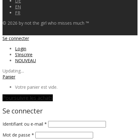
DE
EN
FR
©
2026
by not the girl who misses much ™
Se connecter
Login
S’inscrire
NOUVEAU
Updating
…
Panier
Votre panier est vide.
Poursuivre les achats
Se connecter
Obligatoire
Identifiant ou e-mail
*
Obligatoire
Mot de passe
*