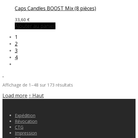
Caps Candles BOOST Mix (8 pièces)
33,60
€
Ajouter au panier
1
2
3
4
Affichage de 1–48 sur 173 résultats
Load more
↑ Haut
Expédition
Révocation
CTG
Impression