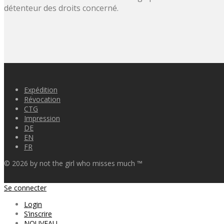
détenteur des droits concerné.
Expédition
Révocation
CTG
Impression
DE
EN
FR
©
2026
by not the girl who misses much ™
Se connecter
Login
S’inscrire
NOUVEAU