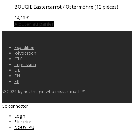
BOUGIE Eastercarrot / Ostermöhre (12 pièces)
34,80
€
Ajouter au panier
Expédition
Révocation
CTG
Impression
DE
EN
FR
©
2026
by not the girl who misses much ™
Se connecter
Login
S’inscrire
NOUVEAU