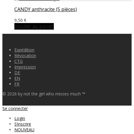
CANDY anthracite (5 pièces)
9,50
€
Ajouter au panier
Expédition
Révocation
CTG
Impression
DE
EN
FR
©
2026
by not the girl who misses much ™
Se connecter
Login
S’inscrire
NOUVEAU