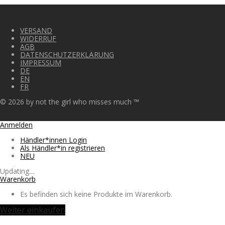
VERSAND
WIDERRUF
AGB
DATENSCHUTZERKLÄRUNG
IMPRESSUM
DE
EN
FR
©
2026
by not the girl who misses much ™
Anmelden
Händler*innen Login
Als Händler*in registrieren
NEU
Updating
…
Warenkorb
Es befinden sich keine Produkte im Warenkorb.
Weiter einkaufen